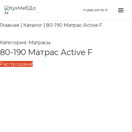
Перейти
Search...
Первоначальная
Текущая
Mai
+7 (926) 427-39-17
к
цена
цена:
Me
содержимому
составляла
17
Главная
|
Каталог
|
80-190 Матрас Active F
21
220 ₽.
530 ₽.
Категория:
Матрасы
80-190 Матрас Active F
Распродажа!