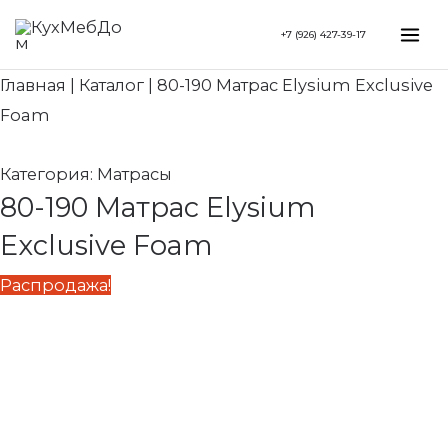
Перейти
Search...
Первоначальная
Текущая
Mai
+7 (926) 427-39-17
к
цена
цена:
Me
содержимому
составляла
68
Главная
|
Каталог
|
80-190 Матрас Elysium Exclusive
86
960 ₽.
Foam
200 ₽.
Категория:
Матрасы
80-190 Матрас Elysium
Exclusive Foam
Распродажа!