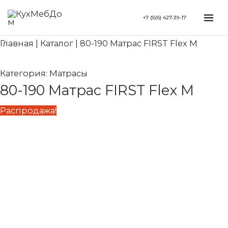
Перейти
Search...
Первоначальная
Текущая
Mai
+7 (926) 427-39-17
к
цена
цена:
Me
содержимому
составляла
7
Главная
|
Каталог
|
80-190 Матрас FIRST Flex M
9
960 ₽.
950 ₽.
Категория:
Матрасы
80-190 Матрас FIRST Flex M
Распродажа!