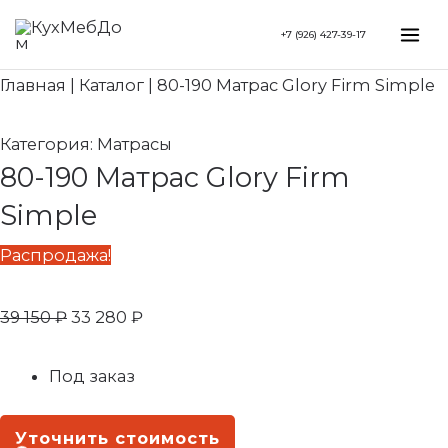
Перейти
Search...
Первоначальная
Текущая
Mai
+7 (926) 427-39-17
к
цена
цена:
Me
содержимому
составляла
33
Главная
|
Каталог
|
80-190 Матрас Glory Firm Simple
39
280 ₽.
150 ₽.
Категория:
Матрасы
80-190 Матрас Glory Firm
Simple
Распродажа!
39 150
₽
33 280
₽
Под заказ
Уточнить стоимость