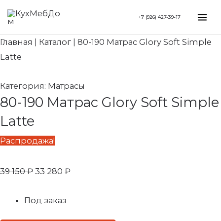
Перейти
Search...
Первоначальная
Текущая
Mai
+7 (926) 427-39-17
к
цена
цена:
Me
содержимому
составляла
33
Главная
|
Каталог
|
80-190 Матрас Glory Soft Simple
39
280 ₽.
Latte
150 ₽.
Категория:
Матрасы
80-190 Матрас Glory Soft Simple
Latte
Распродажа!
39 150
₽
33 280
₽
Под заказ