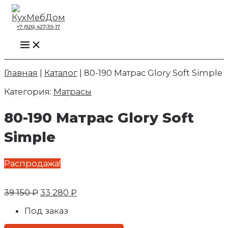
Main
Перейти
Search...
Первоначальная
Текущая
Menu
к
цена
цена:
содержимому
составляла
33
+7 (926) 427-39-17
39
280 ₽.
150 ₽.
Главная
|
Каталог
|
80-190 Матрас Glory Soft Simple
Категория:
Матрасы
80-190 Матрас Glory Soft
Simple
Распродажа!
39 150
₽
33 280
₽
Под заказ