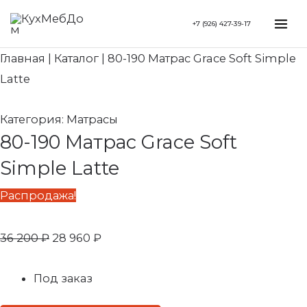
Перейти
Search...
Первоначальная
Текущая
Mai
+7 (926) 427-39-17
к
цена
цена:
Me
содержимому
составляла
28
Главная
|
Каталог
|
80-190 Матрас Grace Soft Simple
36
960 ₽.
Latte
200 ₽.
Категория:
Матрасы
80-190 Матрас Grace Soft
Simple Latte
Распродажа!
36 200
₽
28 960
₽
Под заказ