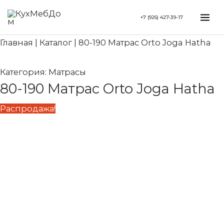
Перейти
Search...
Первоначальная
Текущая
Mai
+7 (926) 427-39-17
к
цена
цена:
Me
содержимому
составляла
19
Главная
|
Каталог
|
80-190 Матрас Orto Joga Hatha
27
150 ₽.
360 ₽.
Категория:
Матрасы
80-190 Матрас Orto Joga Hatha
Распродажа!