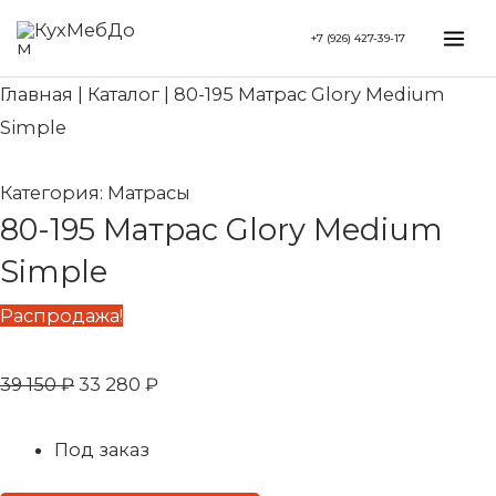
Перейти
Search...
Первоначальная
Текущая
Mai
+7 (926) 427-39-17
к
цена
цена:
Me
содержимому
составляла
33
Главная
|
Каталог
|
80-195 Матрас Glory Medium
39
280 ₽.
Simple
150 ₽.
Категория:
Матрасы
80-195 Матрас Glory Medium
Simple
Распродажа!
39 150
₽
33 280
₽
Под заказ