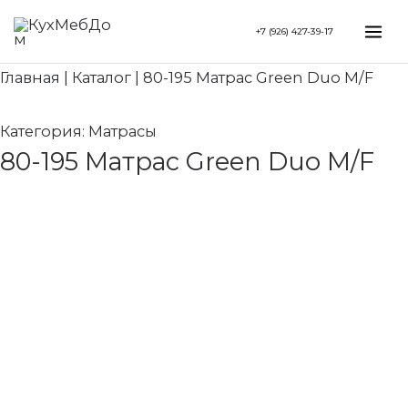
Перейти
Search...
Mai
+7 (926) 427-39-17
к
Me
содержимому
Главная
|
Каталог
|
80-195 Матрас Green Duo M/F
Категория:
Матрасы
80-195 Матрас Green Duo M/F