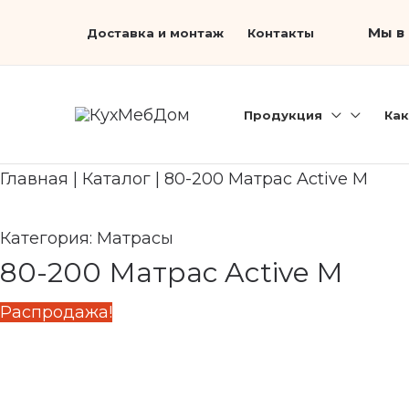
Перейти
Первоначальная
Search...
Текущая
Мы в 
Доставка и монтаж
Контакты
к
цена
цена:
содержимому
составляла
16
20
400 ₽.
Продукция
Как
500 ₽.
Главная
|
Каталог
|
80-200 Матрас Active M
Категория:
Матрасы
80-200 Матрас Active M
Распродажа!