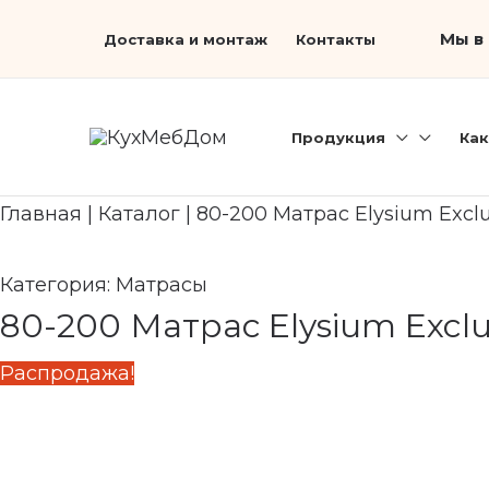
Перейти
Первоначальная
Search...
Текущая
Мы в 
Доставка и монтаж
Контакты
к
цена
цена:
содержимому
составляла
68
86
960 ₽.
Продукция
Как
200 ₽.
Главная
|
Каталог
|
80-200 Матрас Elysium Excl
Категория:
Матрасы
80-200 Матрас Elysium Excl
Распродажа!