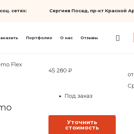
соц. сетях:
Сергиев Посад, пр-кт Красной Ар
заказать
Портфолио
О нас
Отзывы
emo Flex
45 280
₽
от
С
Под заказ
emo
Уточнить
стоимость