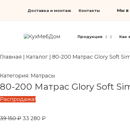
Перейти
Первоначальная
Search...
Текущая
Мы в 
Доставка и монтаж
Контакты
к
цена
цена:
содержимому
составляла
33
39
280 ₽.
Продукция
Как 
150 ₽.
Главная
|
Каталог
|
80-200 Матрас Glory Soft Sim
Категория:
Матрасы
80-200 Матрас Glory Soft Sim
Распродажа!
39 150
₽
33 280
₽