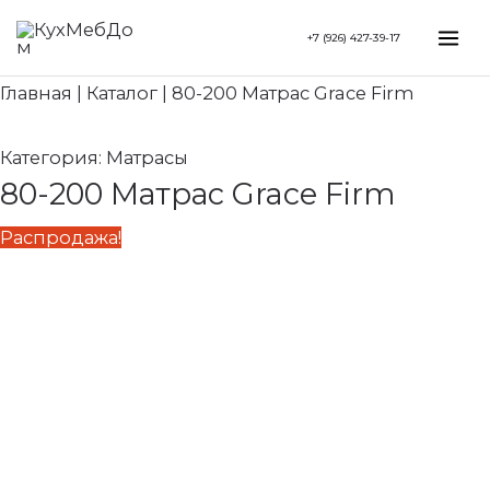
Перейти
Search...
Первоначальная
Текущая
Mai
+7 (926) 427-39-17
к
цена
цена:
Me
содержимому
составляла
28
Главная
|
Каталог
|
80-200 Матрас Grace Firm
36
960 ₽.
200 ₽.
Категория:
Матрасы
80-200 Матрас Grace Firm
Распродажа!