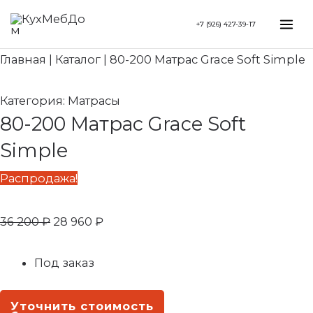
Перейти
Первоначальная
Текущая
Mai
+7 (926) 427-39-17
к
цена
цена:
Me
содержимому
составляла
28
Главная
|
Каталог
|
80-200 Матрас Grace Soft Simple
36
960 ₽.
200 ₽.
Категория:
Матрасы
80-200 Матрас Grace Soft
Simple
Распродажа!
36 200
₽
28 960
₽
Под заказ
Уточнить стоимость