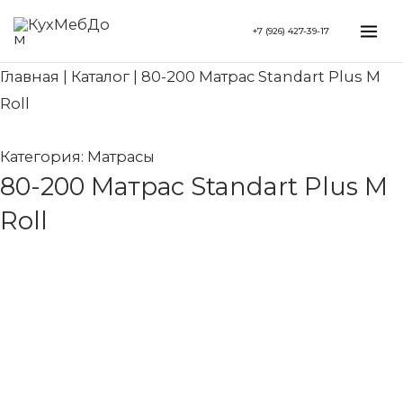
Перейти
Search...
Mai
+7 (926) 427-39-17
к
Me
содержимому
Главная
|
Каталог
|
80-200 Матрас Standart Plus M
Roll
Категория:
Матрасы
80-200 Матрас Standart Plus M
Roll