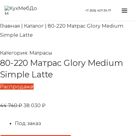
Перейти
Search...
Первоначальная
Текущая
Mai
+7 (926) 427-39-17
к
цена
цена:
Me
содержимому
составляла
38
Главная
|
Каталог
|
80-220 Матрас Glory Medium
44
030 ₽.
Simple Latte
740 ₽.
Категория:
Матрасы
80-220 Матрас Glory Medium
Simple Latte
Распродажа!
44 740
₽
38 030
₽
Под заказ