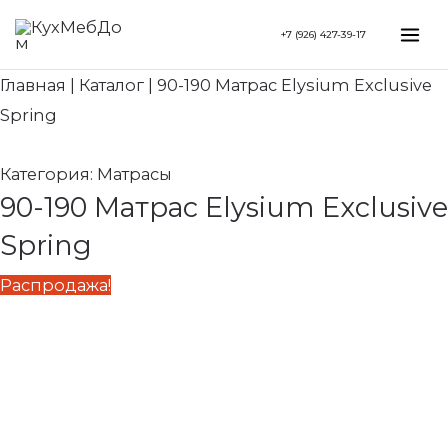
Перейти
Search...
Первоначальная
Текущая
Mai
+7 (926) 427-39-17
к
цена
цена:
Me
содержимому
составляла
76
Главная
|
Каталог
|
90-190 Матрас Elysium Exclusive
95
420 ₽.
Spring
520 ₽.
Категория:
Матрасы
90-190 Матрас Elysium Exclusive
Spring
Распродажа!