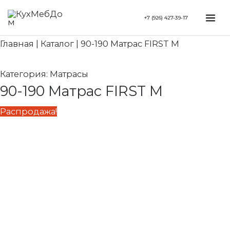
Перейти
Search...
Первоначальная
Текущая
Mai
+7 (926) 427-39-17
к
цена
цена:
Me
содержимому
составляла
9
Главная
|
Каталог
|
90-190 Матрас FIRST M
12
710 ₽.
140 ₽.
Категория:
Матрасы
90-190 Матрас FIRST M
Распродажа!