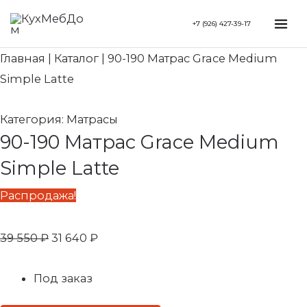
Перейти
Search...
Первоначальная
Текущая
Mai
+7 (926) 427-39-17
к
цена
цена:
Me
содержимому
составляла
31
Главная
|
Каталог
|
90-190 Матрас Grace Medium
39
640 ₽.
Simple Latte
550 ₽.
Категория:
Матрасы
90-190 Матрас Grace Medium
Simple Latte
Распродажа!
39 550
₽
31 640
₽
Под заказ