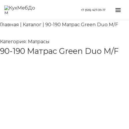
Перейти
Search...
Mai
+7 (926) 427-39-17
к
Me
содержимому
Главная
|
Каталог
|
90-190 Матрас Green Duo M/F
Категория:
Матрасы
90-190 Матрас Green Duo M/F