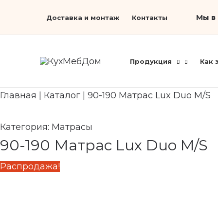
Перейти
Первоначальная
Search...
Текущая
Мы в 
Доставка и монтаж
Контакты
к
цена
цена:
содержимому
составляла
26
38
870 ₽.
Продукция
Как 
390 ₽.
Главная
|
Каталог
|
90-190 Матрас Lux Duo M/S
Категория:
Матрасы
90-190 Матрас Lux Duo M/S
Распродажа!