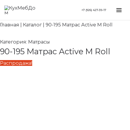
Перейти
Search...
Первоначальная
Текущая
Mai
+7 (926) 427-39-17
к
цена
цена:
Me
содержимому
составляла
17
Главная
|
Каталог
|
90-195 Матрас Active M Roll
21
500 ₽.
880 ₽.
Категория:
Матрасы
90-195 Матрас Active M Roll
Распродажа!