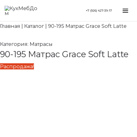
Перейти
Search...
Первоначальная
Текущая
Mai
+7 (926) 427-39-17
к
цена
цена:
Me
содержимому
составляла
31
Главная
|
Каталог
|
90-195 Матрас Grace Soft Latte
39
640 ₽.
550 ₽.
Категория:
Матрасы
90-195 Матрас Grace Soft Latte
Распродажа!