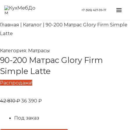
Перейти
Search...
Первоначальная
Текущая
Mai
+7 (926) 427-39-17
к
цена
цена:
Me
содержимому
составляла
36
Главная
|
Каталог
|
90-200 Матрас Glory Firm Simple
42
390 ₽.
Latte
810 ₽.
Категория:
Матрасы
90-200 Матрас Glory Firm
Simple Latte
Распродажа!
42 810
₽
36 390
₽
Под заказ