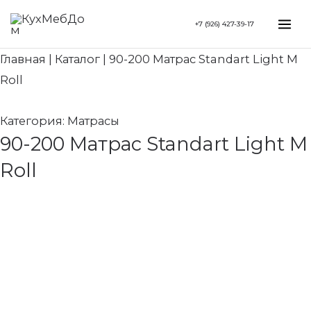
Перейти
Search...
Mai
+7 (926) 427-39-17
к
Me
содержимому
Главная
|
Каталог
|
90-200 Матрас Standart Light M
Roll
Категория:
Матрасы
90-200 Матрас Standart Light M
Roll