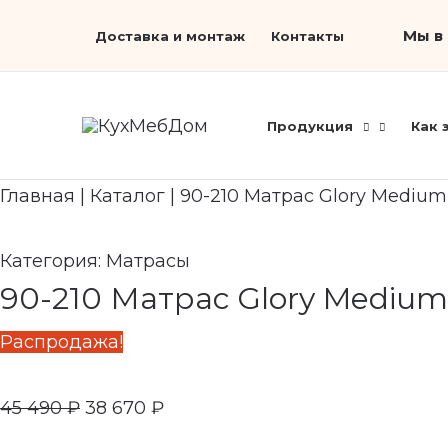
Перейти
Первоначальная
Search...
Текущая
Мы в 
Доставка и монтаж
Контакты
к
цена
цена:
содержимому
составляла
38
45
670 ₽.
Продукция
Как 
490 ₽.
Главная
|
Каталог
|
90-210 Матрас Glory Medium 
Категория:
Матрасы
90-210 Матрас Glory Medium 
Распродажа!
45 490
₽
38 670
₽