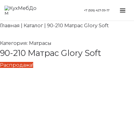
Перейти
Search...
Первоначальная
Текущая
Mai
+7 (926) 427-39-17
к
цена
цена:
Me
содержимому
составляла
38
Главная
|
Каталог
|
90-210 Матрас Glory Soft
45
670 ₽.
490 ₽.
Категория:
Матрасы
90-210 Матрас Glory Soft
Распродажа!