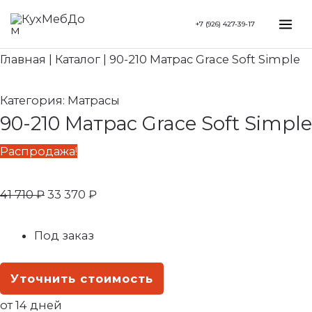
Перейти
Search...
Первоначальная
Текущая
Mai
+7 (926) 427-39-17
к
цена
цена:
Me
содержимому
составляла
33
Главная
|
Каталог
|
90-210 Матрас Grace Soft Simple
41
370 ₽.
710 ₽.
Категория:
Матрасы
90-210 Матрас Grace Soft Simple
Распродажа!
41 710
₽
33 370
₽
Под заказ
Уточнить стоимость
от 14 дней