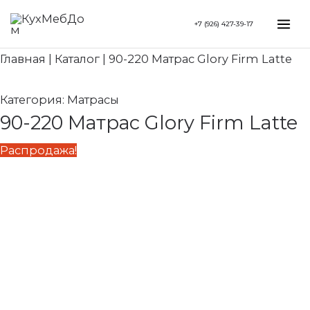
Перейти
Search...
Первоначальная
Текущая
Mai
+7 (926) 427-39-17
к
цена
цена:
Me
содержимому
составляла
40
Главная
|
Каталог
|
90-220 Матрас Glory Firm Latte
47
410 ₽.
540 ₽.
Категория:
Матрасы
90-220 Матрас Glory Firm Latte
Распродажа!