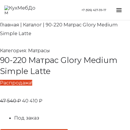
Перейти
Search...
Первоначальная
Текущая
Mai
+7 (926) 427-39-17
к
цена
цена:
Me
содержимому
составляла
40
Главная
|
Каталог
|
90-220 Матрас Glory Medium
47
410 ₽.
Simple Latte
540 ₽.
Категория:
Матрасы
90-220 Матрас Glory Medium
Simple Latte
Распродажа!
47 540
₽
40 410
₽
Под заказ