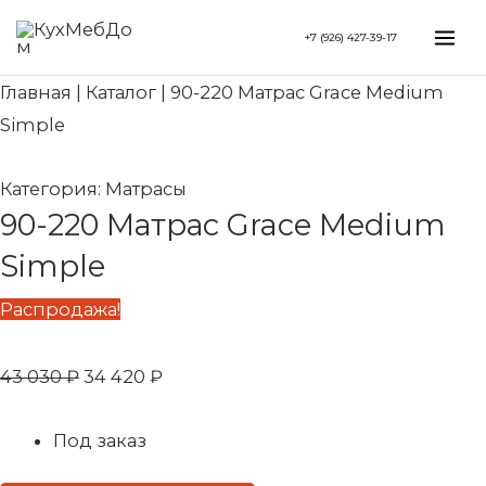
Перейти
Search...
Первоначальная
Текущая
Mai
+7 (926) 427-39-17
к
цена
цена:
Me
содержимому
составляла
34
Главная
|
Каталог
|
90-220 Матрас Grace Medium
43
420 ₽.
Simple
030 ₽.
Категория:
Матрасы
90-220 Матрас Grace Medium
Simple
Распродажа!
43 030
₽
34 420
₽
Под заказ