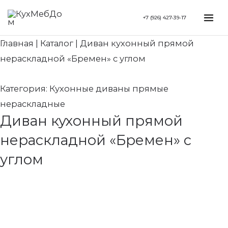
Перейти
Search...
Mai
+7 (926) 427-39-17
к
Me
содержимому
Главная
|
Каталог
|
Диван кухонный прямой
нераскладной «Бремен» с углом
Категория:
Кухонные диваны прямые
нераскладные
Диван кухонный прямой
нераскладной «Бремен» с
углом