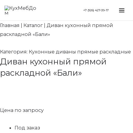
Перейти
Search...
Mai
+7 (926) 427-39-17
к
Me
содержимому
Главная
|
Каталог
|
Диван кухонный прямой
раскладной «Бали»
Категория:
Кухонные диваны прямые раскладные
Диван кухонный прямой
раскладной «Бали»
Цена по запросу
Под заказ