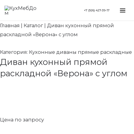
Перейти
Search...
Mai
+7 (926) 427-39-17
к
Me
содержимому
Главная
|
Каталог
|
Диван кухонный прямой
раскладной «Верона» с углом
Категория:
Кухонные диваны прямые раскладные
Диван кухонный прямой
раскладной «Верона» с углом
Цена по запросу