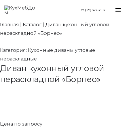
Перейти
Search...
Mai
+7 (926) 427-39-17
к
Me
содержимому
Главная
|
Каталог
|
Диван кухонный угловой
нераскладной «Борнео»
Категория:
Кухонные диваны угловые
нераскладные
Диван кухонный угловой
нераскладной «Борнео»
Цена по запросу