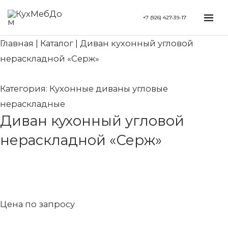
Перейти
Search...
Mai
+7 (926) 427-39-17
к
Me
содержимому
Главная
|
Каталог
|
Диван кухонный угловой
нераскладной «Серж»
Категория:
Кухонные диваны угловые
нераскладные
Диван кухонный угловой
нераскладной «Серж»
Цена по запросу