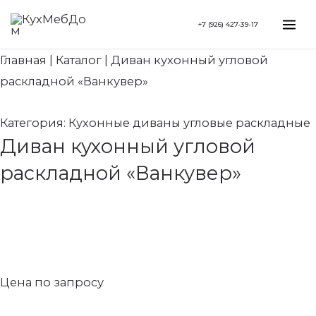
Перейти
Search...
Mai
+7 (926) 427-39-17
к
Me
содержимому
Главная
|
Каталог
|
Диван кухонный угловой
раскладной «Ванкувер»
Категория:
Кухонные диваны угловые раскладные
Диван кухонный угловой
раскладной «Ванкувер»
Цена по запросу