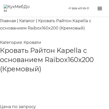
Перейти
Search...
Mai
+7 (926) 427-39-17
к
Me
содержимому
Главная
|
Каталог
|
Кровать Райтон Kapella с
основанием Raibox160x200 (Кремовый)
Категория:
Кровати
Кровать Райтон Kapella с
основанием Raibox160x200
(Кремовый)
Цена по запросу