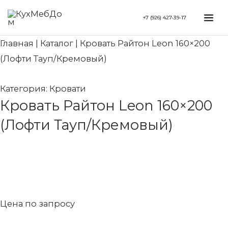
Перейти
Search...
Mai
+7 (926) 427-39-17
к
Me
содержимому
Главная
|
Каталог
|
Кровать Райтон Leon 160×200
(Лофти Тауп/Кремовый)
Категория:
Кровати
Кровать Райтон Leon 160×200
(Лофти Тауп/Кремовый)
Цена по запросу