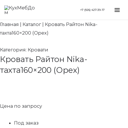
Перейти
Search...
Mai
+7 (926) 427-39-17
к
Me
содержимому
Главная
|
Каталог
|
Кровать Райтон Nika-
тахта160×200 (Орех)
Категория:
Кровати
Кровать Райтон Nika-
тахта160×200 (Орех)
Цена по запросу
Под заказ