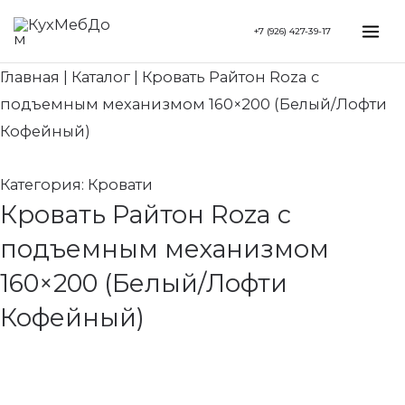
Перейти
Search...
Mai
+7 (926) 427-39-17
к
Me
содержимому
Главная
|
Каталог
|
Кровать Райтон Roza с
подъемным механизмом 160×200 (Белый/Лофти
Кофейный)
Категория:
Кровати
Кровать Райтон Roza с
подъемным механизмом
160×200 (Белый/Лофти
Кофейный)