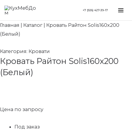
Перейти
Search...
Mai
+7 (926) 427-39-17
к
Me
содержимому
Главная
|
Каталог
|
Кровать Райтон Solis160x200
(Белый)
Категория:
Кровати
Кровать Райтон Solis160x200
(Белый)
Цена по запросу
Под заказ