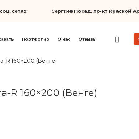
соц. сетях:
Сергиев Посад, пр-кт Красной Ар
казать
Портфолио
О нас
Отзывы
а-R 160×200 (Венге)
а-R 160×200 (Венге)