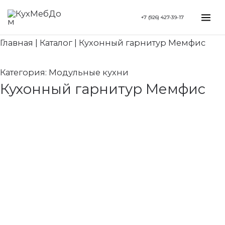
Перейти
Search...
Mai
+7 (926) 427-39-17
к
Me
содержимому
Главная
|
Каталог
|
Кухонный гарнитур Мемфис
Категория:
Модульные кухни
Кухонный гарнитур Мемфис