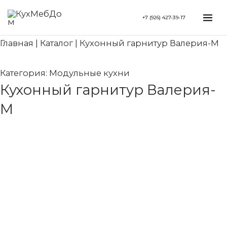
Перейти
Search...
Mai
+7 (926) 427-39-17
к
Me
содержимому
Главная
|
Каталог
|
Кухонный гарнитур Валерия-М
Категория:
Модульные кухни
Кухонный гарнитур Валерия-
М