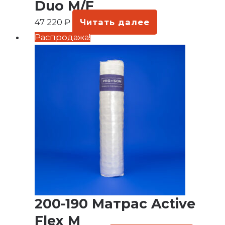
Duo M/F
47 220
₽
Читать далее
Первоначальная
Текущая
Распродажа!
цена
цена:
составляла
36
49
890 ₽.
190 ₽.
200-190 Матрас Active
Flex M