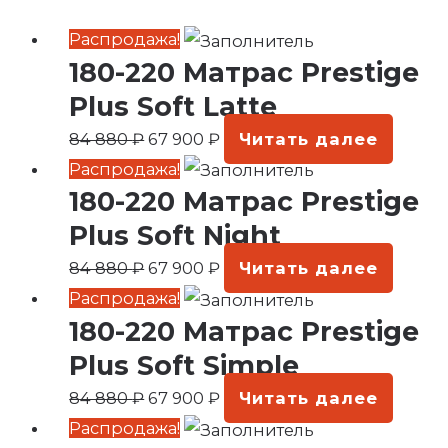
Первоначальная
Текущая
Распродажа!
180-220 Матрас Prestige
цена
цена:
составляла
67
Plus Soft Latte
84
900 ₽.
84 880
₽
67 900
₽
Читать далее
880 ₽.
Первоначальная
Текущая
Распродажа!
180-220 Матрас Prestige
цена
цена:
составляла
67
Plus Soft Night
84
900 ₽.
84 880
₽
67 900
₽
Читать далее
880 ₽.
Первоначальная
Текущая
Распродажа!
180-220 Матрас Prestige
цена
цена:
составляла
67
Plus Soft Simple
84
900 ₽.
84 880
₽
67 900
₽
Читать далее
880 ₽.
Первоначальная
Текущая
Распродажа!