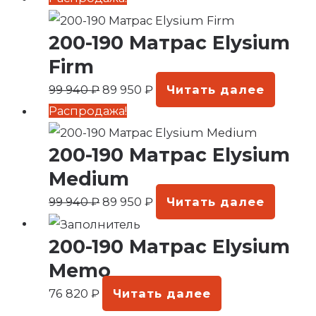
цена
цена:
200-190 Матрас Elysium
составляла
89
99
950 ₽.
Firm
940 ₽.
99 940
₽
89 950
₽
Читать далее
Первоначальная
Текущая
Распродажа!
цена
цена:
200-190 Матрас Elysium
составляла
89
99
950 ₽.
Medium
940 ₽.
99 940
₽
89 950
₽
Читать далее
200-190 Матрас Elysium
Memo
76 820
₽
Читать далее