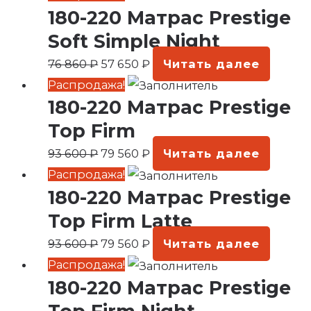
180-220 Матрас Prestige
цена
цена:
составляла
57
Soft Simple Night
76
650 ₽.
76 860
₽
57 650
₽
Читать далее
860 ₽.
Первоначальная
Текущая
Распродажа!
180-220 Матрас Prestige
цена
цена:
составляла
79
Top Firm
93
560 ₽.
93 600
₽
79 560
₽
Читать далее
600 ₽.
Первоначальная
Текущая
Распродажа!
180-220 Матрас Prestige
цена
цена:
составляла
79
Top Firm Latte
93
560 ₽.
93 600
₽
79 560
₽
Читать далее
600 ₽.
Первоначальная
Текущая
Распродажа!
180-220 Матрас Prestige
цена
цена:
составляла
79