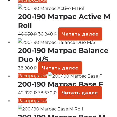
Распродажа!
цена
цена:
200-190 Матрас Active M
составляла
36
46
840 ₽.
Roll
050 ₽.
46 050
₽
36 840
₽
Читать далее
200-190 Матрас Balance
Duo M/S
38 980
₽
Читать далее
Первоначальная
Текущая
Распродажа!
200-190 Матрас Base F
цена
цена:
составляла
38
42 920
₽
38 630
₽
Читать далее
42
630 ₽.
Первоначальная
Текущая
Распродажа!
920 ₽.
цена
цена:
составляла
29