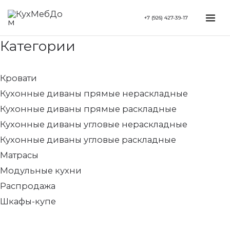
Перейти
Минимальная
Search...
Максимальная
Mai
+7 (926) 427-39-17
к
цена
цена
Me
содержимому
Категории
Кровати
Кухонные диваны прямые нераскладные
Кухонные диваны прямые раскладные
Кухонные диваны угловые нераскладные
Кухонные диваны угловые раскладные
Матрасы
Модульные кухни
Распродажа
Шкафы-купе