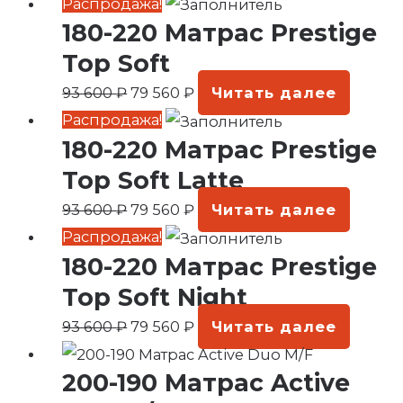
Первоначальная
Текущая
Распродажа!
180-220 Матрас Prestige
цена
цена:
составляла
79
Top Soft
93
560 ₽.
93 600
₽
79 560
₽
Читать далее
600 ₽.
Первоначальная
Текущая
Распродажа!
180-220 Матрас Prestige
цена
цена:
составляла
79
Top Soft Latte
93
560 ₽.
93 600
₽
79 560
₽
Читать далее
600 ₽.
Первоначальная
Текущая
Распродажа!
180-220 Матрас Prestige
цена
цена:
составляла
79
Top Soft Night
93
560 ₽.
93 600
₽
79 560
₽
Читать далее
600 ₽.
200-190 Матрас Active