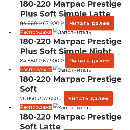
180-220 Матрас Prestige
цена
цена:
составляла
67
Plus Soft Simple Latte
84
900 ₽.
84 880
₽
67 900
₽
Читать далее
880 ₽.
Первоначальная
Текущая
Распродажа!
180-220 Матрас Prestige
цена
цена:
составляла
67
Plus Soft Simple Night
84
900 ₽.
84 880
₽
67 900
₽
Читать далее
880 ₽.
Первоначальная
Текущая
Распродажа!
180-220 Матрас Prestige
цена
цена:
составляла
57
Soft
76
650 ₽.
76 860
₽
57 650
₽
Читать далее
860 ₽.
Первоначальная
Текущая
Распродажа!
180-220 Матрас Prestige
цена
цена:
составляла
57
Soft Latte