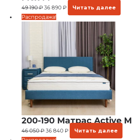
49 190
₽
36 890
₽
Читать далее
Первоначальная
Текущая
Распродажа!
цена
цена:
составляла
36
46
840 ₽.
050 ₽.
200-190 Матрас Active M
46 050
₽
36 840
₽
Читать далее
Первоначальная
Текущая