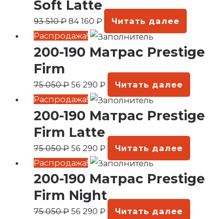
93
160 ₽.
Soft Latte
510 ₽.
93 510
₽
84 160
₽
Читать далее
Первоначальная
Текущая
Распродажа!
200-190 Матрас Prestige
цена
цена:
составляла
56
Firm
75
290 ₽.
75 050
₽
56 290
₽
Читать далее
050 ₽.
Первоначальная
Текущая
Распродажа!
200-190 Матрас Prestige
цена
цена:
составляла
56
Firm Latte
75
290 ₽.
75 050
₽
56 290
₽
Читать далее
050 ₽.
Первоначальная
Текущая
Распродажа!
200-190 Матрас Prestige
цена
цена:
составляла
56
Firm Night
75
290 ₽.
75 050
₽
56 290
₽
Читать далее