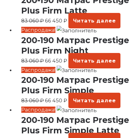
200-190 Матрас Prestige
составляла
66
Plus Firm Latte
83
450 ₽.
83 060
₽
66 450
₽
Читать далее
060 ₽.
Первоначальная
Текущая
Распродажа!
200-190 Матрас Prestige
цена
цена:
составляла
66
Plus Firm Night
83
450 ₽.
83 060
₽
66 450
₽
Читать далее
060 ₽.
Первоначальная
Текущая
Распродажа!
200-190 Матрас Prestige
цена
цена:
составляла
66
Plus Firm Simple
83
450 ₽.
83 060
₽
66 450
₽
Читать далее
060 ₽.
Первоначальная
Текущая
Распродажа!
200-190 Матрас Prestige
цена
цена:
составляла
66
Plus Firm Simple Latte
83
450 ₽.