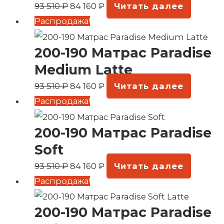
510 ₽.
93 510
₽
84 160
₽
Читать далее
Первоначальная
Текущая
Распродажа!
цена
цена:
200-190 Матрас Paradise
составляла
84
93
160 ₽.
Medium Latte
510 ₽.
93 510
₽
84 160
₽
Читать далее
Первоначальная
Текущая
Распродажа!
цена
цена:
200-190 Матрас Paradise
составляла
84
93
160 ₽.
Soft
510 ₽.
93 510
₽
84 160
₽
Читать далее
Первоначальная
Текущая
Распродажа!
цена
цена:
200-190 Матрас Paradise
составляла
84