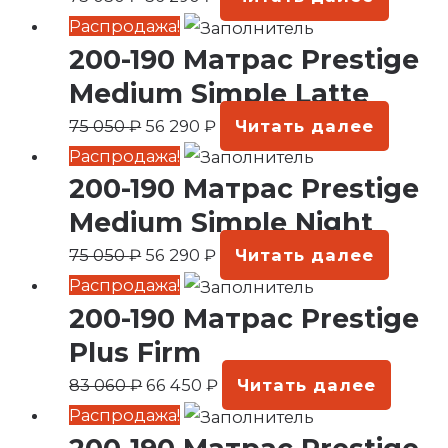
050 ₽.
Первоначальная
Текущая
Распродажа!
200-190 Матрас Prestige
цена
цена:
составляла
56
Medium Simple Latte
75
290 ₽.
75 050
₽
56 290
₽
Читать далее
050 ₽.
Первоначальная
Текущая
Распродажа!
200-190 Матрас Prestige
цена
цена:
составляла
56
Medium Simple Night
75
290 ₽.
75 050
₽
56 290
₽
Читать далее
050 ₽.
Первоначальная
Текущая
Распродажа!
200-190 Матрас Prestige
цена
цена:
составляла
66
Plus Firm
83
450 ₽.
83 060
₽
66 450
₽
Читать далее
060 ₽.
Первоначальная
Текущая
Распродажа!
цена
цена: