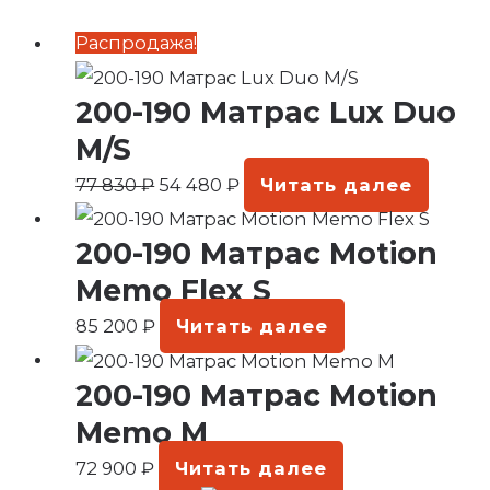
Первоначальная
Текущая
Распродажа!
цена
цена:
200-190 Матрас Lux Duo
составляла
54
77
480 ₽.
M/S
830 ₽.
77 830
₽
54 480
₽
Читать далее
200-190 Матрас Motion
Memo Flex S
85 200
₽
Читать далее
200-190 Матрас Motion
Memo M
72 900
₽
Читать далее