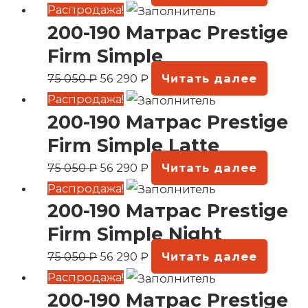
050 ₽.
Первоначальная
Текущая
Распродажа!
200-190 Матрас Prestige
цена
цена:
составляла
56
Firm Simple
75
290 ₽.
75 050
₽
56 290
₽
Читать далее
050 ₽.
Первоначальная
Текущая
Распродажа!
200-190 Матрас Prestige
цена
цена:
составляла
56
Firm Simple Latte
75
290 ₽.
75 050
₽
56 290
₽
Читать далее
050 ₽.
Первоначальная
Текущая
Распродажа!
200-190 Матрас Prestige
цена
цена:
составляла
56
Firm Simple Night
75
290 ₽.
75 050
₽
56 290
₽
Читать далее
050 ₽.
Первоначальная
Текущая
Распродажа!
200-190 Матрас Prestige
цена
цена: