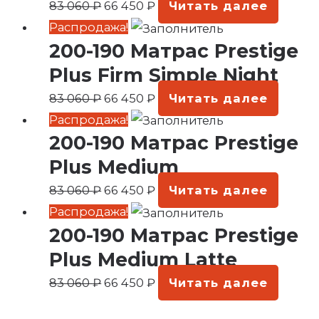
83 060
₽
66 450
₽
Читать далее
060 ₽.
Первоначальная
Текущая
Распродажа!
200-190 Матрас Prestige
цена
цена:
составляла
66
Plus Firm Simple Night
83
450 ₽.
83 060
₽
66 450
₽
Читать далее
060 ₽.
Первоначальная
Текущая
Распродажа!
200-190 Матрас Prestige
цена
цена:
составляла
66
Plus Medium
83
450 ₽.
83 060
₽
66 450
₽
Читать далее
060 ₽.
Первоначальная
Текущая
Распродажа!
200-190 Матрас Prestige
цена
цена:
составляла
66
Plus Medium Latte
83
450 ₽.
83 060
₽
66 450
₽
Читать далее
060 ₽.