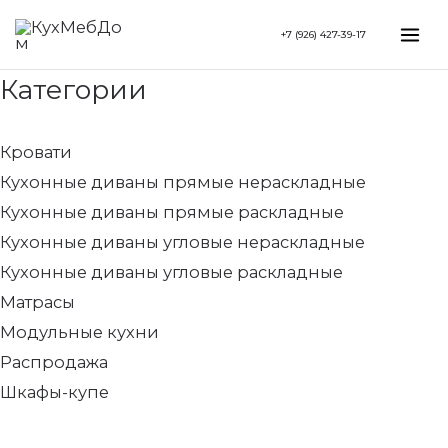
Перейти
Минимальная
Search...
Максимальная
Mai
+7 (926) 427-39-17
к
цена
цена
Me
содержимому
Категории
Кровати
Кухонные диваны прямые нераскладные
Кухонные диваны прямые раскладные
Кухонные диваны угловые нераскладные
Кухонные диваны угловые раскладные
Матрасы
Модульные кухни
Распродажа
Шкафы-купе